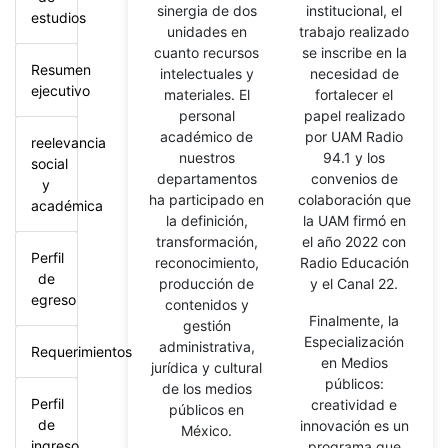
sinergia de dos
institucional, el
estudios
unidades en
trabajo realizado
cuanto recursos
se inscribe en la
Resumen
intelectuales y
necesidad de
ejecutivo
materiales. El
fortalecer el
personal
papel realizado
académico de
por UAM Radio
reelevancia
nuestros
94.1 y los
social
departamentos
convenios de
y
ha participado en
colaboración que
académica
la definición,
la UAM firmó en
transformación,
el año 2022 con
Perfil
reconocimiento,
Radio Educación
de
producción de
y el Canal 22.
egreso
contenidos y
Finalmente, la
gestión
Especialización
administrativa,
Requerimientos
en Medios
jurídica y cultural
públicos:
de los medios
Perfil
creatividad e
públicos en
de
innovación es un
México.
ingreso
programa que