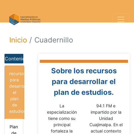
Inicio
Cuadernillo
Contenido
Sobre los recursos
recursos
para
para desarrollar el
desarrollar
plan de estudios.
el
plan
de
La
94.1 FM e
estudios
especialización
impartido por la
tiene como su
Unidad
principal
Cuajimalpa. En el
Plan
fortaleza la
actual contexto
de